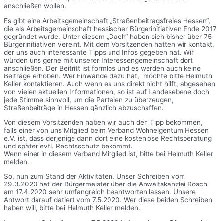
anschließen wollen.
Es gibt eine Arbeitsgemeinschaft „Straßenbeitragsfreies Hessen“,
die als Arbeitsgemeinschaft hessischer Bürgerinitiativen Ende 2017
gegründet wurde. Unter diesem „Dach“ haben sich bisher über 75
Bürgerinitiativen vereint. Mit dem Vorsitzenden hatten wir kontakt,
der uns auch interessante Tipps und Infos gegeben hat. Wir
würden uns gerne mit unserer Interessengemeinschaft dort
anschließen. Der Beitritt ist formlos und es werden auch keine
Beiträge erhoben. Wer Einwände dazu hat, möchte bitte Helmuth
Keller kontaktieren. Auch wenn es uns direkt nicht hilft, abgesehen
von vielen aktuellen Informationen, so ist auf Landesebene doch
jede Stimme sinnvoll, um die Parteien zu überzeugen,
Straßenbeiträge in Hessen gänzlich abzuschaffen.
Von diesem Vorsitzenden haben wir auch den Tipp bekommen,
falls einer von uns Mitglied beim Verband Wohneigentum Hessen
e.V. ist, dass derjenige dann dort eine kostenlose Rechtsberatung
und später evtl. Rechtsschutz bekommt.
Wenn einer in diesem Verband Mitglied ist, bitte bei Helmuth Keller
melden.
So, nun zum Stand der Aktivitäten. Unser Schreiben vom
29.3.2020 hat der Bürgermeister über die Anwaltskanzlei Rösch
am 17.4.2020 sehr umfangreich beantworten lassen. Unsere
Antwort darauf datiert vom 7.5.2020. Wer diese beiden Schreiben
haben will, bitte bei Helmuth Keller melden.