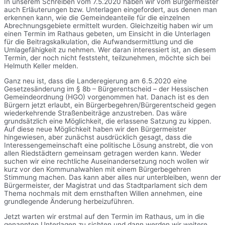
In unserem Schreiben vom 7.5.2020 haben wir vom Bürgermeister
auch Erläuterungen bzw. Unterlagen eingefordert, aus denen man
erkennen kann, wie die Gemeindeanteile für die einzelnen
Abrechnungsgebiete ermittelt wurden. Gleichzeitig haben wir um
einen Termin im Rathaus gebeten, um Einsicht in die Unterlagen
für die Beitragskalkulation, die Aufwandsermittlung und die
Umlagefähigkeit zu nehmen. Wer daran interessiert ist, an diesem
Termin, der noch nicht feststeht, teilzunehmen, möchte sich bei
Helmuth Keller melden.
Ganz neu ist, dass die Landeregierung am 6.5.2020 eine
Gesetzesänderung im § 8b – Bürgerentscheid – der Hessischen
Gemeindeordnung (HGO) vorgenommen hat. Danach ist es den
Bürgern jetzt erlaubt, ein Bürgerbegehren/Bürgerentscheid gegen
wiederkehrende Straßenbeiträge anzustreben. Das wäre
grundsätzlich eine Möglichkeit, die erlassene Satzung zu kippen.
Auf diese neue Möglichkeit haben wir den Bürgermeister
hingewiesen, aber zunächst ausdrücklich gesagt, dass die
Interessengemeinschaft eine politische Lösung anstrebt, die von
allen Riedstädtern gemeinsam getragen werden kann. Weder
suchen wir eine rechtliche Auseinandersetzung noch wollen wir
kurz vor den Kommunalwahlen mit einem Bürgerbegehren
Stimmung machen. Das kann aber alles nur unterbleiben, wenn der
Bürgermeister, der Magistrat und das Stadtparlament sich dem
Thema nochmals mit dem ernsthaften Willen annehmen, eine
grundlegende Änderung herbeizuführen.
Jetzt warten wir erstmal auf den Termin im Rathaus, um in die
genannten Unterlagen zu sichten und dann werden wir weitere