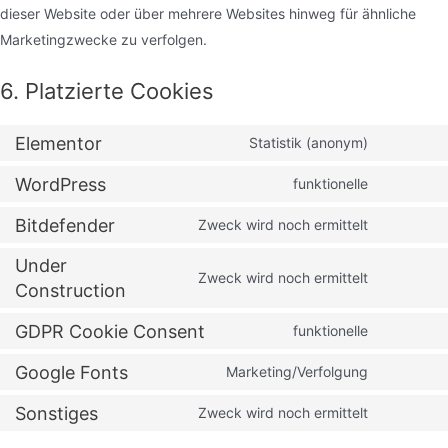
dieser Website oder über mehrere Websites hinweg für ähnliche
Marketingzwecke zu verfolgen.
6. Platzierte Cookies
Elementor
Consent
Statistik (anonym)
to
WordPress
Consent
funktionelle
service
to
elementor
Bitdefender
Consent
Zweck wird noch ermittelt
service
to
wordpress
Under
service
Consent
Zweck wird noch ermittelt
Construction
bitdefender
to
service
GDPR Cookie Consent
Consent
funktionelle
under-
to
Google Fonts
Consent
Marketing/Verfolgung
construction
service
to
gdpr-
Sonstiges
Consent
Zweck wird noch ermittelt
service
cookie-
to